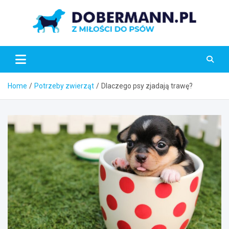
Skip
to
content
Dobermann.pl
Z miłości do zwierząt
Home
Potrzeby zwierząt
Dlaczego psy zjadają trawę?