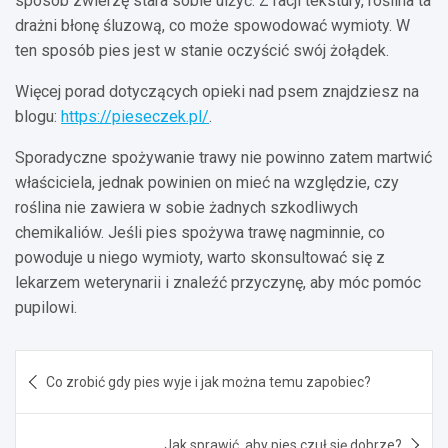
sposób zwierzę stara sobie ulżyć. Z racji tekstury, roślina ta
drażni błonę śluzową, co może spowodować wymioty. W
ten sposób pies jest w stanie oczyścić swój żołądek.
Więcej porad dotyczących opieki nad psem znajdziesz na
blogu:
https://pieseczek.pl/
.
Sporadyczne spożywanie trawy nie powinno zatem martwić
właściciela, jednak powinien on mieć na względzie, czy
roślina nie zawiera w sobie żadnych szkodliwych
chemikaliów. Jeśli pies spożywa trawę nagminnie, co
powoduje u niego wymioty, warto skonsultować się z
lekarzem weterynarii i znaleźć przyczynę, aby móc pomóc
pupilowi.
Nawigacja
Co zrobić gdy pies wyje i jak można temu zapobiec?
wpisu
Jak sprawić, aby pies czuł się dobrze?